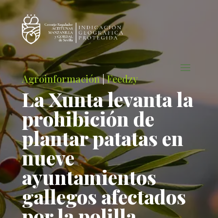
Agroinformación
|
Feedzy
La Xunta levanta la
prohibición de
plantar patatas en
nueve
ayuntamientos
gallegos afectados
por la polilla