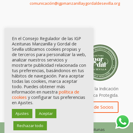
comunicación@igpmanzanillaygordaldesevilla.org
En el Consejo Regulador de las IGP
Aceitunas Manzanilla y Gordal de
Sevilla utilizamos cookies propias y
de terceros para personalizar la web,
analizar nuestros servicios y
mostrarte publicidad relacionada con
tus preferencias, basándonos en tus
hábitos de navegación. Para aceptar
todas las cookies, marca aceptar
todo. Puedes obtener más
Calidad certificada por Origen. Sellos de la Indicación
información en nuestra
política de
Geográfica Protegida.
cookies
y configurar tus preferencias
en Ajustes.
Zona de Socios
Ajustes
Aceptar
Rechazar todo
© Consejo Regulador de las IGP Aceitunas