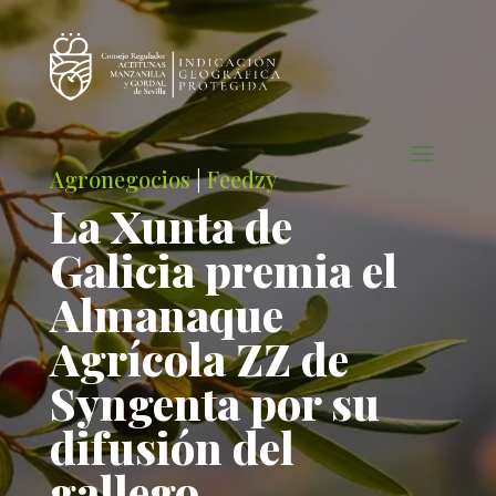
Agronegocios
|
Feedzy
La Xunta de
Galicia premia el
Almanaque
Agrícola ZZ de
Syngenta por su
difusión del
gallego