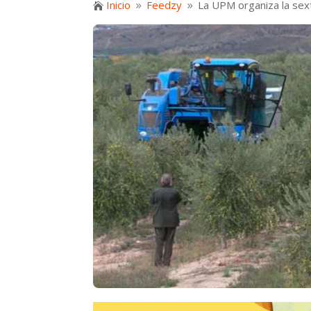
Inicio
Feedzy
La UPM organiza la sext

9
9