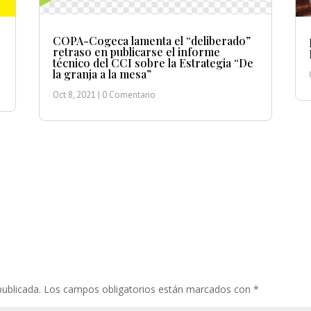
COPA-Cogeca lamenta el “deliberado”
retraso en publicarse el informe
técnico del CCI sobre la Estrategia “De
la granja a la mesa”
Oct 8, 2021
| 0 Comentario
publicada.
Los campos obligatorios están marcados con
*