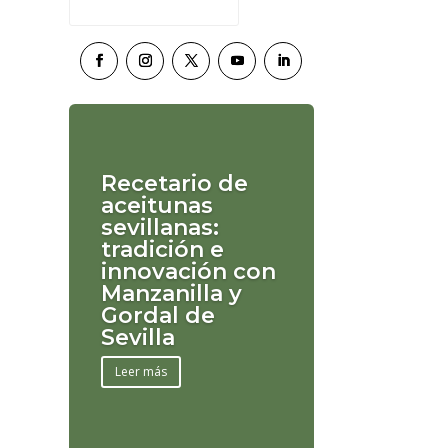
Recetario de
aceitunas
sevillanas:
tradición e
innovación con
Manzanilla y
Gordal de
Sevilla
Leer más