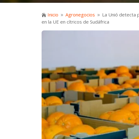
Inicio
Agronegocios
La Unió detecta 

9
9
en la UE en cítricos de Sudáfrica