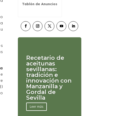
 a
Tablón de Anuncios
yo
ra
su
es
as
Recetario de
aceitunas
ra
sevillanas:
tradición e
se
innovación con
te
Manzanilla y
El
Gordal de
lo
Sevilla
Leer más