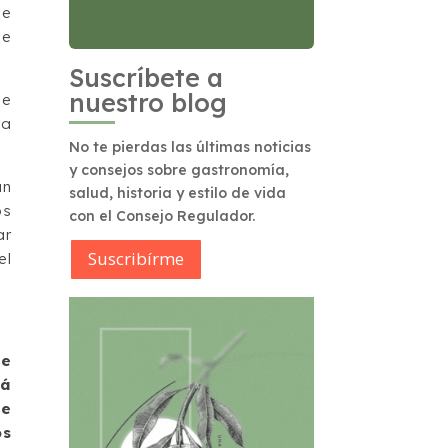
de
de
Suscríbete a
nuestro blog
de
ra
No te pierdas las últimas noticias
y consejos sobre gastronomía,
an
salud, historia y estilo de vida
os
con el Consejo Regulador.
ar
Suscribírme
el
se
tá
se
os