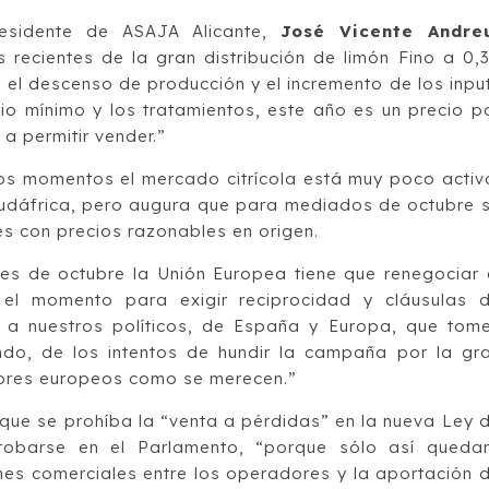
residente de ASAJA Alicante,
José Vicente Andre
recientes de la gran distribución de limón Fino a 0,
on el descenso de producción y el incremento de los inpu
rio mínimo y los tratamientos, este año es un precio p
a permitir vender.”
os momentos el mercado citrícola está muy poco activ
Sudáfrica, pero augura que para mediados de octubre 
es con precios razonables en origen.
s de octubre la Unión Europea tiene que renegociar 
el momento para exigir reciprocidad y cláusulas 
 a nuestros políticos, de España y Europa, que tom
do, de los intentos de hundir la campaña por la gr
ultores europeos como se merecen.”
 que se prohíba la “venta a pérdidas” en la nueva Ley 
robarse en el Parlamento, “porque sólo así queda
ones comerciales entre los operadores y la aportación 