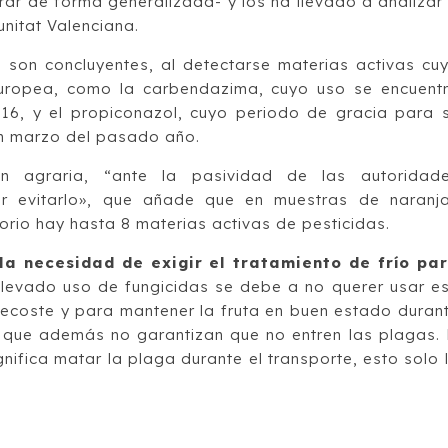
ar de forma generalizada- y los ha llevado a analizar
nitat Valenciana.
s son concluyentes, al detectarse materias activas cu
Europea, como la carbendazima, cuyo uso se encuent
16, y el propiconazol, cuyo periodo de gracia para 
 en marzo del pasado año.
ión agraria, “ante la pasividad de las autoridad
r evitarlo», que añade que en muestras de naranj
orio hay hasta 8 materias activas de pesticidas.
la necesidad de exigir el tratamiento de frío pa
elevado uso de fungicidas se debe a no querer usar e
recoste y para mantener la fruta en buen estado duran
 que además no garantizan que no entren las plagas. 
ifica matar la plaga durante el transporte, esto solo 