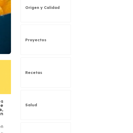
Origen y Calidad
Proyectos
Recetas
os
Salud
de
a,
en
on