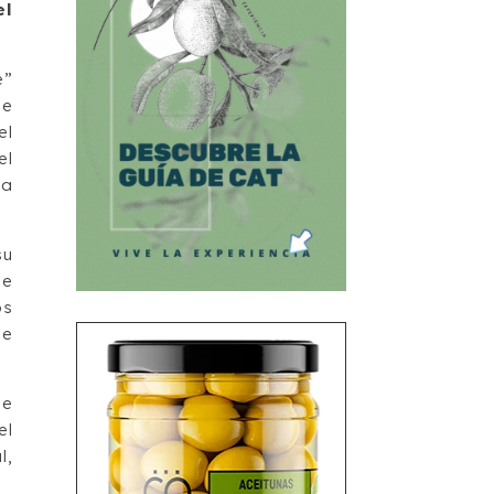
el
e”
de
el
el
la
su
de
os
de
de
el
l,