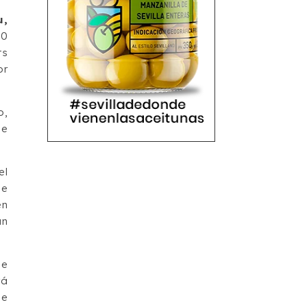
u,
30
ts
or
o,
se
el
de
en
an
de
rá
de