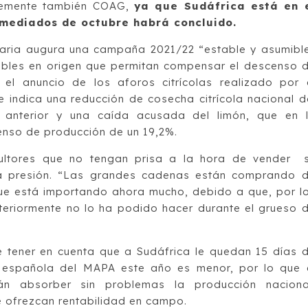
temente también COAG,
ya que Sudáfrica está en 
 mediados de octubre habrá concluido.
raria augura una campaña 2021/22 “estable y asumibl
ables en origen que permitan compensar el descenso 
el anuncio de los aforos citrícolas realizado por 
se indica una reducción de cosecha citrícola nacional d
anterior y una caída acusada del limón, que en 
enso de producción de un 19,2%.
icultores que no tengan prisa a la hora de vender 
a presión. “Las grandes cadenas están comprando 
que está importando ahora mucho, debido a que, por l
teriormente no lo ha podido hacer durante el grueso 
 tener en cuenta que a Sudáfrica le quedan 15 días 
a española del MAPA este año es menor, por lo que 
 absorber sin problemas la producción naciona
 ofrezcan rentabilidad en campo.