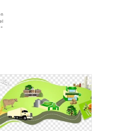
en
el
.”