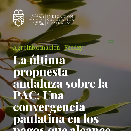
Agroinformación
|
Feedzy
La última
propuesta
andaluza sobre la
PAC: Una
convergencia
paulatina en los
pagos que alcance