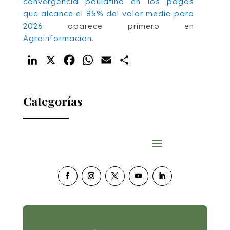
convergencia paulatina en los pagos
que alcance el 85% del valor medio para
2026
aparece primero en
Agroinformacion
.
LinkedIn
X
Facebook
WhatsApp
Email
Compartir
Categorías