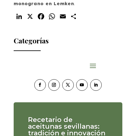
monograno en Lemken
.
LinkedIn
X
Facebook
WhatsApp
Email
Compartir
Categorías
Recetario de
aceitunas sevillanas:
tradición e innovación