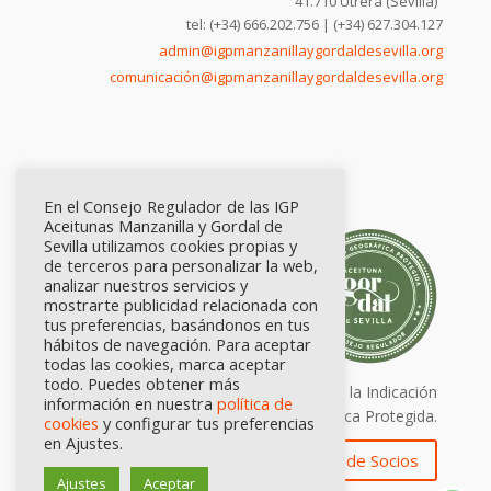
41.710 Utrera (Sevilla)
tel: (+34) 666.202.756 | (+34) 627.304.127
admin@igpmanzanillaygordaldesevilla.org
comunicación@igpmanzanillaygordaldesevilla.org
En el Consejo Regulador de las IGP
Aceitunas Manzanilla y Gordal de
Sevilla utilizamos cookies propias y
de terceros para personalizar la web,
analizar nuestros servicios y
mostrarte publicidad relacionada con
tus preferencias, basándonos en tus
hábitos de navegación. Para aceptar
todas las cookies, marca aceptar
todo. Puedes obtener más
Calidad certificada por Origen. Sellos de la Indicación
información en nuestra
política de
Geográfica Protegida.
cookies
y configurar tus preferencias
en Ajustes.
Zona de Socios
Ajustes
Aceptar