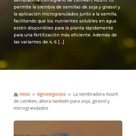
sembradora monograno de Lemken, Azurit 10,
permite la siembra de semillas de soja y girasol y
la aplicación microgranulados junto a la semilla,
facilitando que los nutrientes solubles en agua
estén disponibles para la planta rápidamente
para una fertilización más eficiente. Además de
las variantes de 4, 6 […]
Inicio
Agronegocios
La sembradora Azurit

9
9
de Lemken, ahora también para soja, girasol y
microgranulados