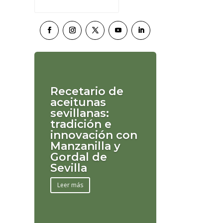
Recetario de
aceitunas
sevillanas:
tradición e
innovación con
Manzanilla y
Gordal de
Sevilla
Leer más