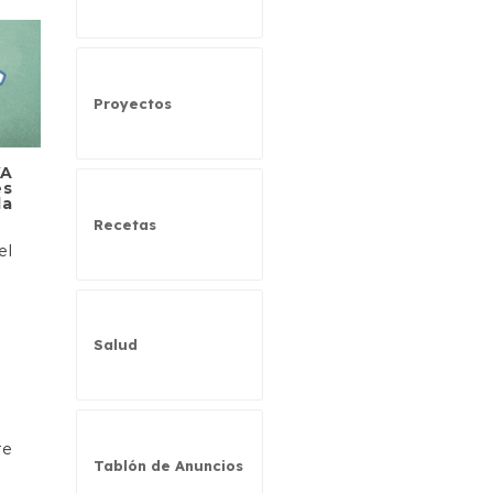
Proyectos
VA
es
la
Recetas
el
Salud
te
Tablón de Anuncios