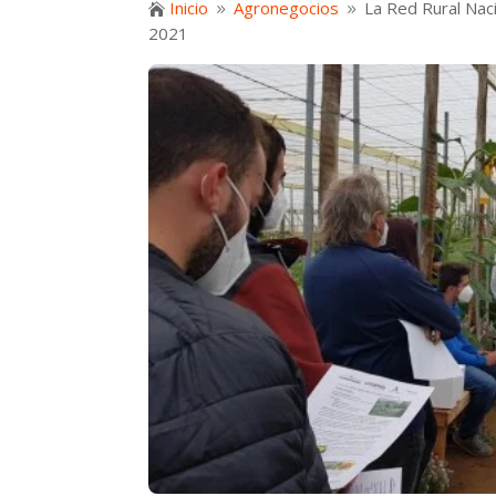
Inicio
Agronegocios
La Red Rural Naci

9
9
2021