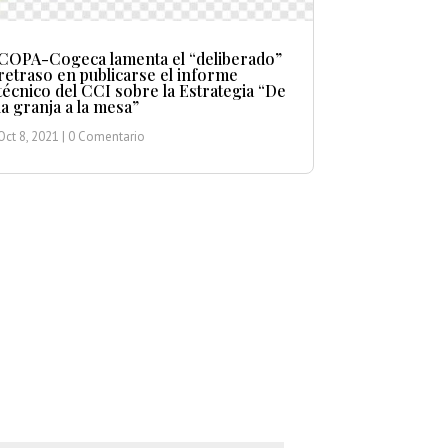
COPA-Cogeca lamenta el “deliberado”
retraso en publicarse el informe
técnico del CCI sobre la Estrategia “De
la granja a la mesa”
Oct 8, 2021
| 0 Comentario