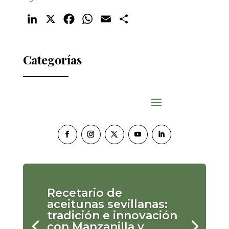
LinkedIn
X
Facebook
WhatsApp
Email
Compartir
Categorías
Recetario de
aceitunas sevillanas:
tradición e innovación
con Manzanilla y