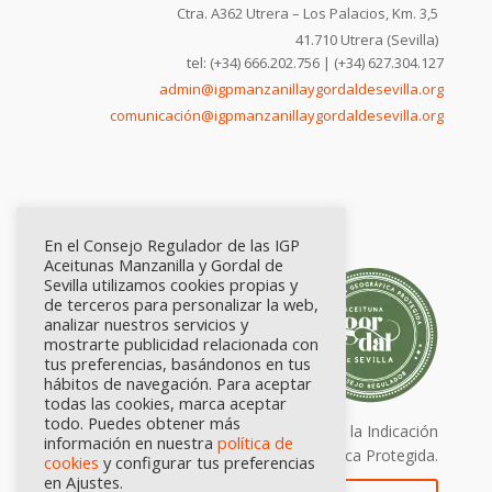
Ctra. A362 Utrera – Los Palacios, Km. 3,5
41.710 Utrera (Sevilla)
tel: (+34) 666.202.756 | (+34) 627.304.127
admin@igpmanzanillaygordaldesevilla.org
comunicación@igpmanzanillaygordaldesevilla.org
En el Consejo Regulador de las IGP
Aceitunas Manzanilla y Gordal de
Sevilla utilizamos cookies propias y
de terceros para personalizar la web,
analizar nuestros servicios y
mostrarte publicidad relacionada con
tus preferencias, basándonos en tus
hábitos de navegación. Para aceptar
todas las cookies, marca aceptar
todo. Puedes obtener más
Calidad certificada por Origen. Sellos de la Indicación
información en nuestra
política de
Geográfica Protegida.
cookies
y configurar tus preferencias
en Ajustes.