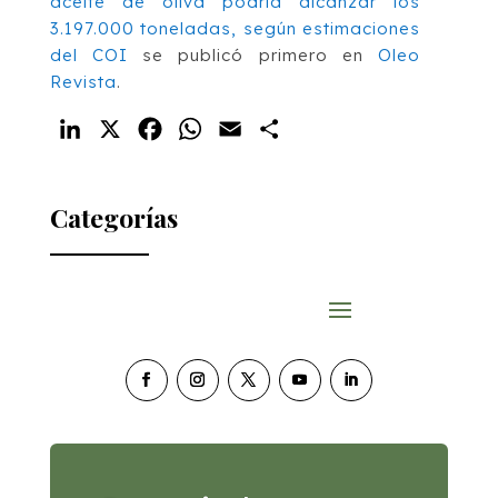
aceite de oliva podría alcanzar los
3.197.000 toneladas, según estimaciones
del COI
se publicó primero en
Oleo
Revista
.
LinkedIn
X
Facebook
WhatsApp
Email
Compartir
Categorías