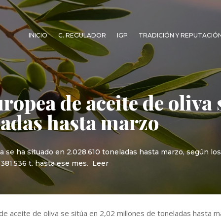
INICIO
C. REGULADOR
IGP
TRADICIÓN Y REPUTACIÓ
opea de aceite de oliva 
ladas hasta marzo
va se ha situado en 2.028.610 toneladas hasta marzo, según los
.381.536 t. hasta ese mes. Leer
e aceite de oliva se sitúa en 2,02 millones de toneladas hasta 