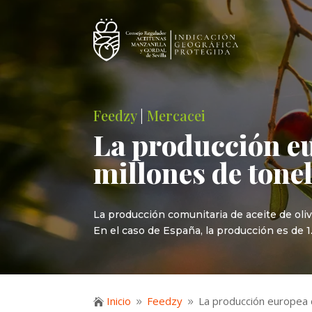
Feedzy
|
Mercacei
La producción eur
millones de tone
La producción comunitaria de aceite de oli
En el caso de España, la producción es de 1
Inicio
Feedzy
La producción europea d

9
9