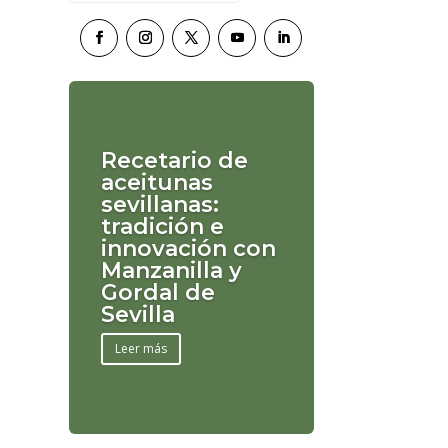
Recetario de
aceitunas
sevillanas:
tradición e
innovación con
Manzanilla y
Gordal de
Sevilla
Leer más