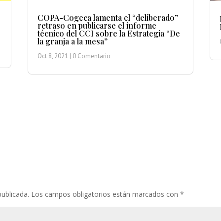
COPA-Cogeca lamenta el “deliberado”
retraso en publicarse el informe
técnico del CCI sobre la Estrategia “De
la granja a la mesa”
Oct 8, 2021
| 0 Comentario
publicada.
Los campos obligatorios están marcados con
*