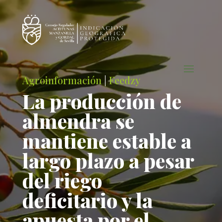
Agroinformación
|
Feedzy
La producción de
almendra se
mantiene estable a
largo plazo a pesar
del riego
deficitario y la
apuesta por el