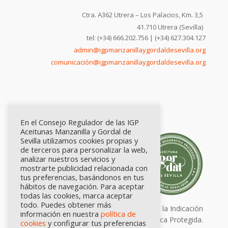
Ctra. A362 Utrera – Los Palacios, Km. 3,5
41.710 Utrera (Sevilla)
tel: (+34) 666.202.756 | (+34) 627.304.127
admin@igpmanzanillaygordaldesevilla.org
comunicación@igpmanzanillaygordaldesevilla.org
En el Consejo Regulador de las IGP
Aceitunas Manzanilla y Gordal de
Sevilla utilizamos cookies propias y
de terceros para personalizar la web,
analizar nuestros servicios y
mostrarte publicidad relacionada con
tus preferencias, basándonos en tus
hábitos de navegación. Para aceptar
todas las cookies, marca aceptar
todo. Puedes obtener más
Calidad certificada por Origen. Sellos de la Indicación
información en nuestra
política de
Geográfica Protegida.
cookies
y configurar tus preferencias