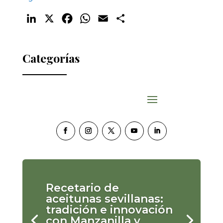
LinkedIn
X
Facebook
WhatsApp
Email
Compartir
Categorías
Recetario de
aceitunas sevillanas:
tradición e innovación
con Manzanilla y