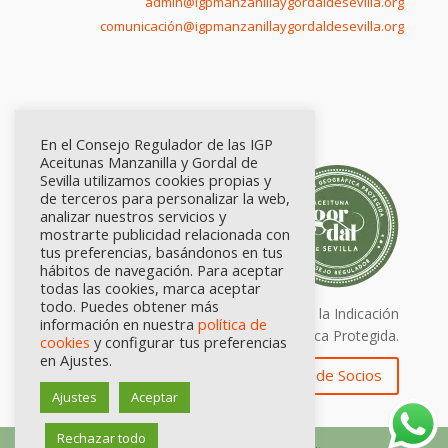
admin@igpmanzanillaygordaldesevilla.org
comunicación@igpmanzanillaygordaldesevilla.org
En el Consejo Regulador de las IGP
Aceitunas Manzanilla y Gordal de
Sevilla utilizamos cookies propias y
de terceros para personalizar la web,
analizar nuestros servicios y
mostrarte publicidad relacionada con
tus preferencias, basándonos en tus
hábitos de navegación. Para aceptar
todas las cookies, marca aceptar
todo. Puedes obtener más
Calidad certificada por Origen. Sellos de la Indicación
información en nuestra
política de
Geográfica Protegida.
cookies
y configurar tus preferencias
en Ajustes.
Zona de Socios
Ajustes
Aceptar
Rechazar todo