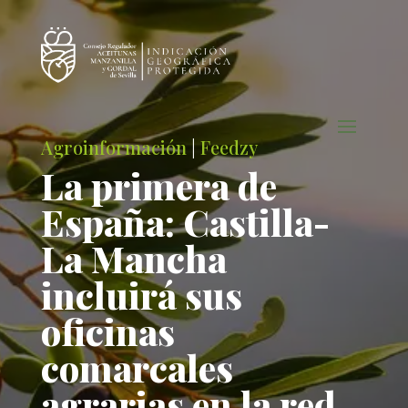
Agroinformación
|
Feedzy
La primera de
España: Castilla-
La Mancha
incluirá sus
oficinas
comarcales
agrarias en la red