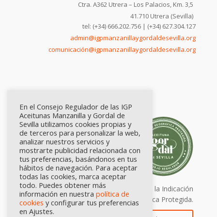
Ctra. A362 Utrera – Los Palacios, Km. 3,5
41.710 Utrera (Sevilla)
tel: (+34) 666.202.756 | (+34) 627.304.127
admin@igpmanzanillaygordaldesevilla.org
comunicación@igpmanzanillaygordaldesevilla.org
En el Consejo Regulador de las IGP
Aceitunas Manzanilla y Gordal de
Sevilla utilizamos cookies propias y
de terceros para personalizar la web,
analizar nuestros servicios y
mostrarte publicidad relacionada con
tus preferencias, basándonos en tus
hábitos de navegación. Para aceptar
todas las cookies, marca aceptar
todo. Puedes obtener más
Calidad certificada por Origen. Sellos de la Indicación
información en nuestra
política de
Geográfica Protegida.
cookies
y configurar tus preferencias
en Ajustes.