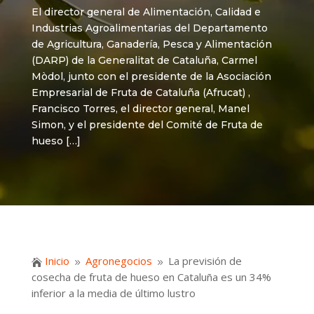
El director general de Alimentación, Calidad e
Industrias Agroalimentarias del Departamento
de Agricultura, Ganadería, Pesca y Alimentación
(DARP) de la Generalitat de Cataluña, Carmel
Mòdol, junto con el presidente de la Asociación
Empresarial de Fruta de Cataluña (Afrucat) ,
Francisco Torres, el director general, Manel
Simon, y el presidente del Comité de Fruta de
hueso […]
Inicio
Agronegocios
La previsión de

9
9
cosecha de fruta de hueso en Cataluña es un 34%
inferior a la media de último lustro