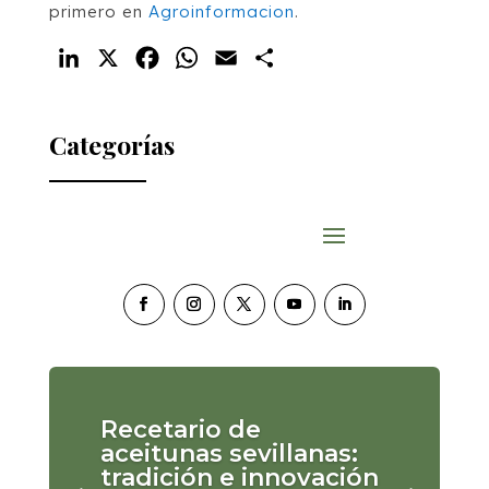
primero en
Agroinformacion
.
LinkedIn
X
Facebook
WhatsApp
Email
Compartir
Categorías
Recetario de
aceitunas sevillanas:
tradición e innovación