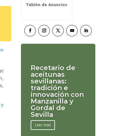
Tablón de Anuncios
Recetario de
el
aceitunas
n,
sevillanas:
a,
tradición e
innovación con
Manzanilla y
 y
Gordal de
Sevilla
Leer más