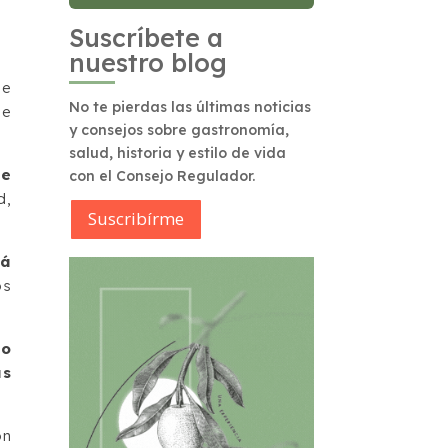
Suscríbete a
nuestro blog
de
No te pierdas las últimas noticias
de
y consejos sobre gastronomía,
salud, historia y estilo de vida
de
con el Consejo Regulador.
d,
Suscribírme
rá
os
do
as
on