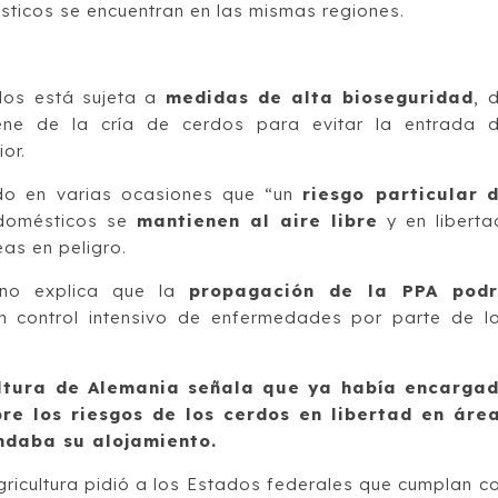
ticos se encuentran en las mismas regiones.
dos está sujeta a
medidas de alta bioseguridad
, 
ene de la cría de cerdos para evitar la entrada 
or.
tido en varias ocasiones que “un
riesgo particular
domésticos se
mantienen al aire libre
y en liberta
as en peligro.
rno explica que la
propagación de la PPA pod
n control intensivo de enfermedades por parte de l
cultura de Alemania señala que ya había encarga
re los riesgos de los cerdos en libertad en áre
ndaba su alojamiento.
Agricultura pidió a los Estados federales que cumplan c