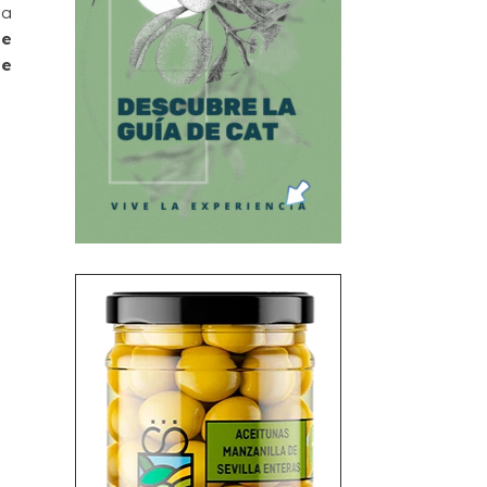
ia
re
de