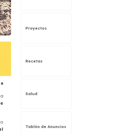
Proyectos
Recetas
na
Salud
la
de
do
Tablón de Anuncios
al