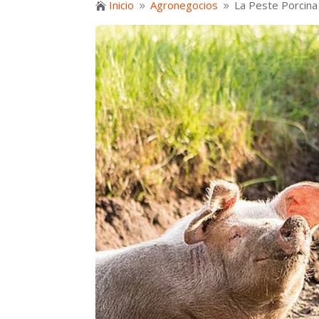
Inicio
Agronegocios
La Peste Porcina

9
9