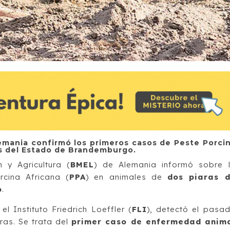
Alemania confirmó los primeros casos de Peste Porci
s del Estado de Brandemburgo.
n y Agricultura (
BMEL
) de Alemania informó sobre 
cina Africana (
PPA
) en animales de
dos piaras 
o
.
el Instituto Friedrich Loeffler (
FLI
), detectó el pasa
tras. Se trata del
primer caso de enfermedad anim