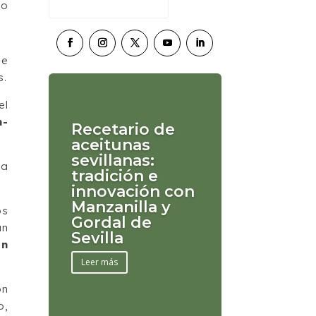
do
de
s.
el
h-
Recetario de
aceitunas
sevillanas:
ya
tradición e
innovación con
Manzanilla y
os
Gordal de
án
Sevilla
en
Leer más
ón
o,