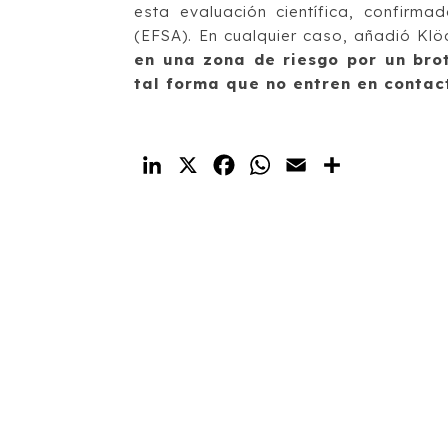
esta evaluación científica, confirm
(EFSA). En cualquier caso, añadió Klöc
en una zona de riesgo por un bro
tal forma que no entren en contact
LinkedIn
X
Facebook
WhatsApp
Email
Compartir