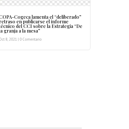
COPA-Cogeca lamenta el “deliberado”
retraso en publicarse el informe
técnico del CCI sobre la Estrategia “De
la granja a la mesa”
Oct 8, 2021
| 0 Comentario