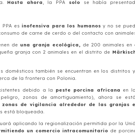
ia.
Hasta ahora
, la PPA
solo
se había presenta
la PPA es
inofensiva para los humanos
y no se pue
l consumo de carne de cerdo o del contacto con animale
ienen de
una granja ecológica,
de 200 animales en 
ueña granja con 2 animales en el distrito de
Märkisc
os domésticos también se encuentran en los distritos 
erca de la frontera con Polonia.
xistentes debido a la
peste porcina africana
en l
n peligro, zonas de amortiguamiento), ahora se est
y
zonas de vigilancia alrededor de las granjas 
as está bloqueada.
ará aplicando la regionalización permitida por la Uni
mitiendo un comercio intracomunitario
de porcin