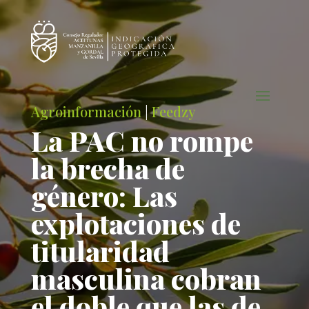
Agroinformación
|
Feedzy
La PAC no rompe
la brecha de
género: Las
explotaciones de
titularidad
masculina cobran
el doble que las de