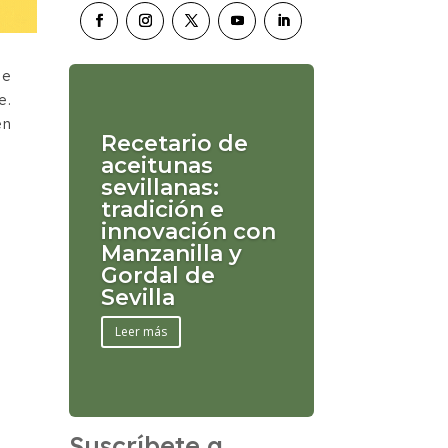
de
e.
en
Recetario de
aceitunas
sevillanas:
tradición e
innovación con
Manzanilla y
Gordal de
Sevilla
Leer más
Suscríbete a