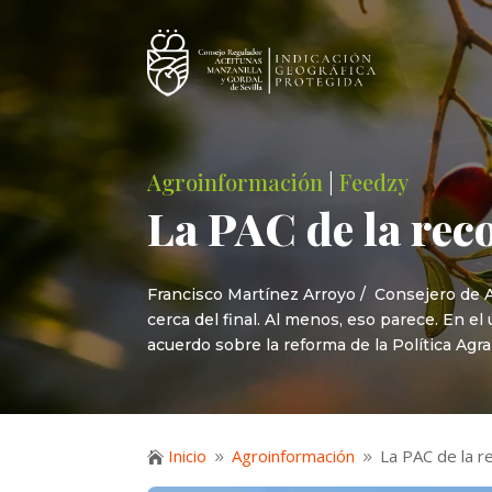
Agroinformación
|
Feedzy
La PAC de la rec
Francisco Martínez Arroyo / Consejero de A
cerca del final. Al menos, eso parece. En e
acuerdo sobre la reforma de la Política Agr
Inicio
Agroinformación
La PAC de la r

9
9