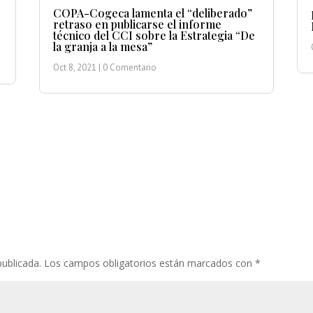
COPA-Cogeca lamenta el “deliberado”
retraso en publicarse el informe
técnico del CCI sobre la Estrategia “De
la granja a la mesa”
Oct 8, 2021
| 0 Comentario
publicada.
Los campos obligatorios están marcados con
*