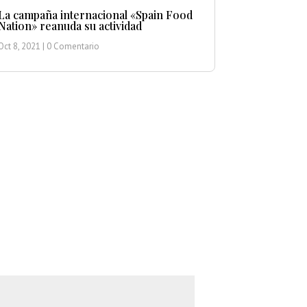
La campaña internacional «Spain Food
Nation» reanuda su actividad
Oct 8, 2021
| 0 Comentario