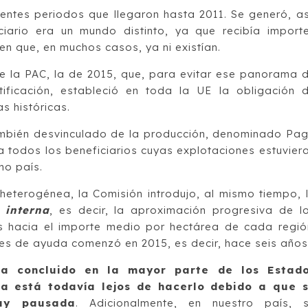
entes periodos que llegaron hasta 2011. Se generó, as
iario era un mundo distinto, ya que recibía import
en que, en muchos casos, ya ni existían.
de la PAC, la de 2015, que, para evitar ese panorama 
ificación, estableció en toda la UE la obligación 
s históricas.
ambién desvinculado de la producción, denominado Pa
a todos los beneficiarios cuyas explotaciones estuvier
mo país.
heterogénea, la Comisión introdujo, al mismo tiempo, 
 interna
, es decir, la aproximación progresiva de l
s hacia el importe medio por hectárea de cada regió
es de ayuda comenzó en 2015, es decir, hace seis años
ha concluido en la mayor parte de los Estad
a está todavía lejos de hacerlo debido a que 
uy pausada
. Adicionalmente, en nuestro país, 