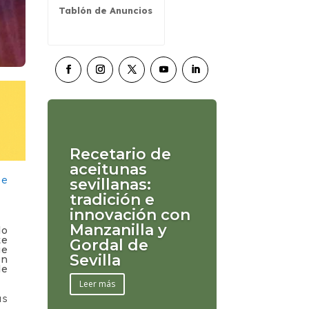
Tablón de Anuncios
Recetario de
aceitunas
sevillanas:
tradición e
innovación con
Manzanilla y
do
te
Gordal de
ue
Sevilla
ón
de
Leer más
as