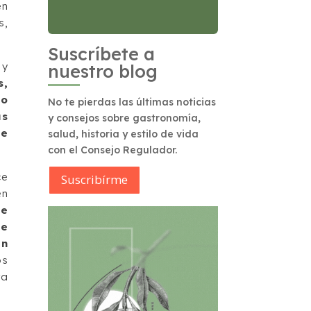
en
s,
Suscríbete a
 y
nuestro blog
s,
No
No te pierdas las últimas noticias
as
y consejos sobre gastronomía,
de
salud, historia y estilo de vida
con el Consejo Regulador.
ce
Suscribírme
en
ue
de
en
os
ra