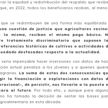
rar la equidad y redistribución del respaldo que recib
que, en 2022, todos los beneficiarios reciban, al meno
o que se redistribuyen de una forma más equilibrada
una cuestión de justicia que agricultores vecino
e la misma, reciban el mismo pago básico. 
e tratamiento discriminatorio que suponen l
eferencias históricas de cultivos o actividades 
uedado desfasadas respecto a la actualidad.
 sería impensable hacer inversiones con datos de ha
ación actual penaliza a los jóvenes y a quienes quier
 agrarias.
La suma de estas dos consecuencias q
gir la financiación a explotaciones con datos 
racional-, de persistir, nos llevaría a la puesta 
cara al futuro
. Por todo ello, y aunque para algun
ierno ha tomado la decisión de sentar las bases pa
agroalimentario en esta década.