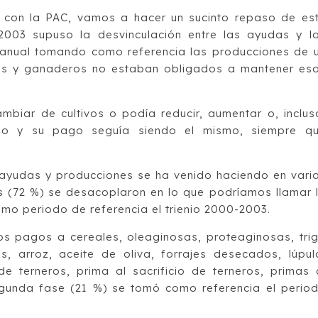
s con la PAC, vamos a hacer un sucinto repaso de es
003 supuso la desvinculación entre las ayudas y l
 anual tomando como referencia las producciones de 
ores y ganaderos no estaban obligados a mantener es
mbiar de cultivos o podía reducir, aumentar o, inclus
do y su pago seguía siendo el mismo, siempre q
 ayudas y producciones se ha venido haciendo en vari
s (72 %) se desacoplaron en lo que podríamos llamar 
mo periodo de referencia el trienio 2000-2003.
s pagos a cereales, oleaginosas, proteaginosas, tri
as, arroz, aceite de oliva, forrajes desecados, lúpul
 terneros, prima al sacrificio de terneros, primas 
egunda fase (21 %) se tomó como referencia el perio