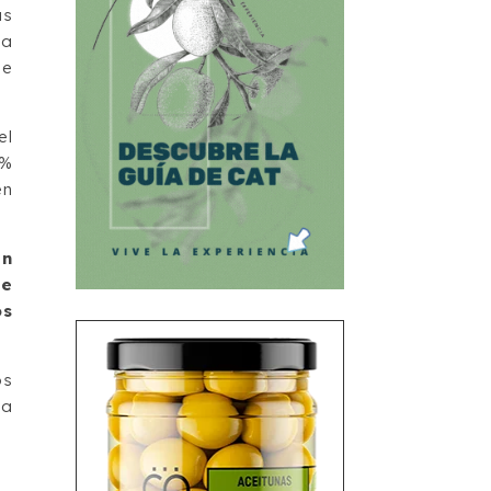
us
ha
de
el
 %
en
en
de
os
os
ta