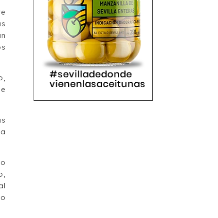
te
as
un
os
o,
ue
as
la
go
o,
al
do