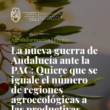
Agroinformación
|
Feedzy
La nueva guerra de
Andalucía ante la
PAC: Quiere que se
iguale el número
de regiones
agroecológicas a
las productivas