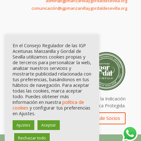
admin@igpmanzanillaygordaldesevilla.org
comunicación@igpmanzanillaygordaldesevilla.org
En el Consejo Regulador de las IGP
Aceitunas Manzanilla y Gordal de
Sevilla utilizamos cookies propias y
de terceros para personalizar la web,
analizar nuestros servicios y
mostrarte publicidad relacionada con
tus preferencias, basándonos en tus
hábitos de navegación. Para aceptar
todas las cookies, marca aceptar
todo. Puedes obtener más
Calidad certificada por Origen. Sellos de la Indicación
información en nuestra
política de
Geográfica Protegida.
cookies
y configurar tus preferencias
en Ajustes.
Zona de Socios
Ajustes
Aceptar
Rechazar todo