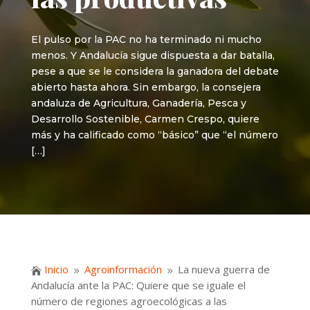
El pulso por la PAC no ha terminado ni mucho
menos. Y Andalucía sigue dispuesta a dar batalla,
pese a que se le considera la ganadora del debate
abierto hasta ahora. Sin embargo, la consejera
andaluza de Agricultura, Ganadería, Pesca y
Desarrollo Sostenible, Carmen Crespo, quiere
más y ha calificado como “básico” que “el número
[…]
Inicio
Agroinformación
La nueva guerra de

9
9
Andalucía ante la PAC: Quiere que se iguale el
número de regiones agroecológicas a las