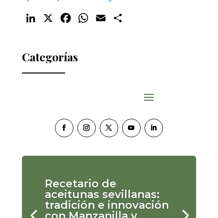
LinkedIn
X
Facebook
WhatsApp
Email
Compartir
Categorías
Recetario de
aceitunas sevillanas:
tradición e innovación
con Manzanilla y