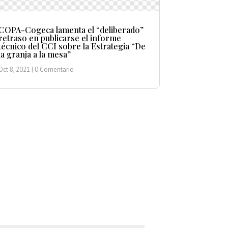
COPA-Cogeca lamenta el “deliberado”
retraso en publicarse el informe
técnico del CCI sobre la Estrategia “De
la granja a la mesa”
Oct 8, 2021
| 0 Comentario