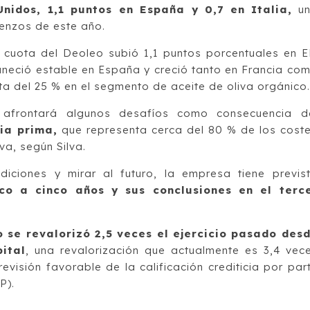
nidos, 1,1 puntos en España y 0,7 en Italia,
un
enzos de este año.
 cuota del Deoleo subió 1,1 puntos porcentuales en E
maneció estable en España y creció tanto en Francia co
ta del 25 % en el segmento de aceite de oliva orgánico
 afrontará algunos desafíos como consecuencia d
ia prima,
que representa cerca del 80 % de los cost
va, según Silva.
iciones y mirar al futuro, la empresa tiene previs
co a cinco años y sus conclusiones en el terc
 se revalorizó 2,5 veces el ejercicio pasado des
ital
, una revalorización que actualmente es 3,4 vec
revisión favorable de la calificación crediticia por par
P).