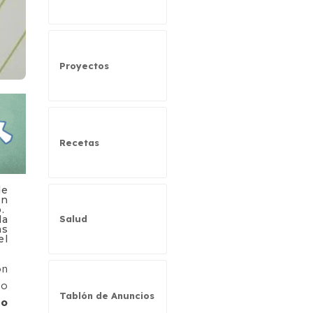
Proyectos
Recetas
de
en
o.
la
Salud
as
el
on
to
Tablón de Anuncios
to