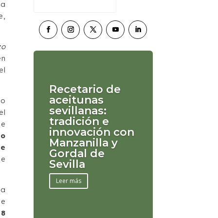
la
e,
zo
en
el
Recetario de
aceitunas
do
sevillanas:
el
tradición e
de
innovación con
to
Manzanilla y
te
Gordal de
se
Sevilla
Leer más
la
de
,8