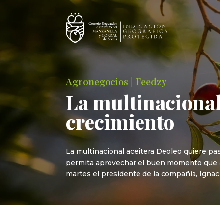
Agronegocios
|
Feedzy
La multinacional
crecimiento
La multinacional aceitera Deoleo quiere pa
permita aprovechar el buen momento que at
martes el presidente de la compañía, Ignacio