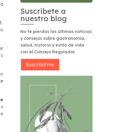
a
Suscríbete a
nuestro blog
E.
mo
No te pierdas las últimas noticias
.
y consejos sobre gastronomía,
salud, historia y estilo de vida
el
con el Consejo Regulador.
es
Suscribírme
to
er
de
es
te