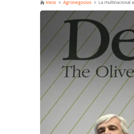
Inicio
Agronegocios
La multinacional 

9
9