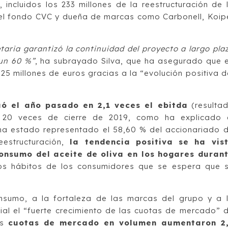
, incluidos los 233 millones de la reestructuración de 
 el fondo CVC y dueña de marcas como Carbonell, Koip
etaria garantizó la continuidad del proyecto a largo pla
un 60 %”
, ha subrayado Silva, que ha asegurado que 
5 millones de euros gracias a la “evolución positiva d
uó el año pasado en 2,1 veces el ebitda
(resulta
s 20 veces de cierre de 2019, como ha explicado 
 ha estado representado el 58,60 % del accionariado 
estructuración,
la tendencia positiva se ha vis
onsumo del aceite de oliva en los hogares duran
vos hábitos de los consumidores que se espera que 
onsumo, a la fortaleza de las marcas del grupo y a 
ial el “fuerte crecimiento de las cuotas de mercado” 
s
cuotas de mercado en volumen aumentaron 2