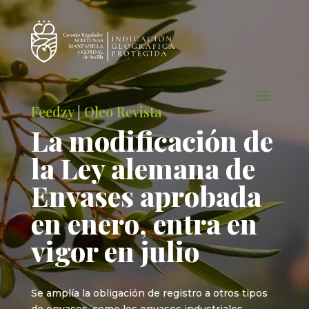
Feedzy
|
Oleo Revista
La modificación de
la Ley alemana de
Envases aprobada
en enero, entra en
vigor en julio
Se amplía la obligación de registro a otros tipos