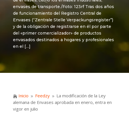
de envases, como los envases industriales,
envases de transporte./Foto: 123rf Tras dos años
de funcionamiento del Registro Central de
Envases (“Zentrale Stelle Verpackungsregister”)
y de la obligación de registrarse en él por parte
del «primer comercializador» de productos
envasados destinados a hogares y profesionales
en el […]
Inicio
Feedzy
La modificación de la Ley

9
9
alemana de Envases aprobada en enero, entra en
vigor en julio