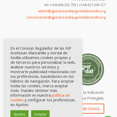
tel: (+34) 666.202.756 | (+34) 627.304.127
admin@igpmanzanillaygordaldesevilla.org
comunicación@igpmanzanillaygordaldesevilla.org
En el Consejo Regulador de las IGP
Aceitunas Manzanilla y Gordal de
Sevilla utilizamos cookies propias y
de terceros para personalizar la web,
analizar nuestros servicios y
mostrarte publicidad relacionada con
tus preferencias, basándonos en tus
hábitos de navegación. Para aceptar
todas las cookies, marca aceptar
todo. Puedes obtener más
Calidad certificada por Origen. Sellos de la Indicación
información en nuestra
política de
Geográfica Protegida.
cookies
y configurar tus preferencias
en Ajustes.
Zona de Socios
Ajustes
Aceptar