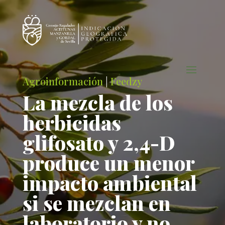
Agroinformación
|
Feedzy
La mezcla de los
herbicidas
glifosato y 2,4-D
produce un menor
impacto ambiental
si se mezclan en
laboratorio y no