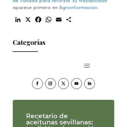
de calidad para reforzar su trazabilidad
aparece primero en
Agroinformacion
.
LinkedIn
X
Facebook
WhatsApp
Email
Compartir
Categorías
Recetario de
aceitunas sevillanas: