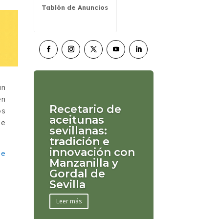
Tablón de Anuncios
an
en
Recetario de
os
aceitunas
de
sevillanas:
tradición e
innovación con
ue
Manzanilla y
Gordal de
Sevilla
Leer más