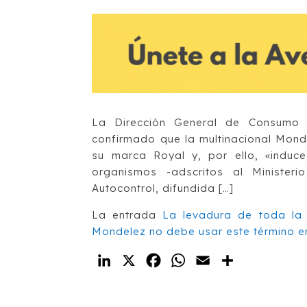
La Dirección General de Consumo 
confirmado que la multinacional Monde
su marca Royal y, por ello, «induc
organismos -adscritos al Minister
Autocontrol, difundida […]
La entrada
La levadura de toda la
Mondelez no debe usar este término e
LinkedIn
X
Facebook
WhatsApp
Email
Compartir