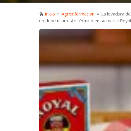
Inicio
Agroinformación
La levadura de

9
9
no debe usar este término en su marca Roya