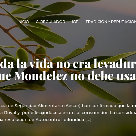
INICIO
C. REGULADOR
IGP
TRADICIÓN Y REPUTACIÓ
oda la vida no era levad
e Mondelez no debe usar
ia de Seguridad Alimentaria (Aesan) han confirmado que la mu
a Royal y, por ello, «induce a error» al consumidor. La consid
a resolución de Autocontrol, difundida […]