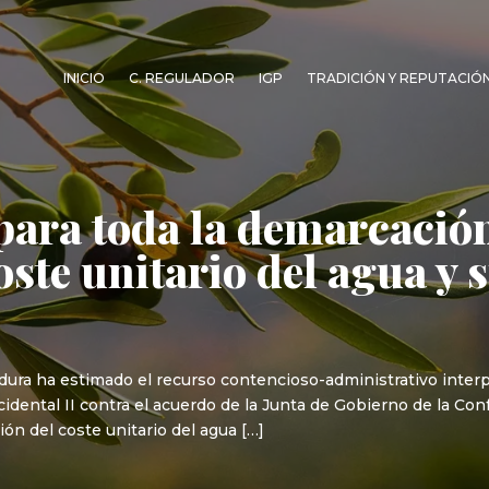
INICIO
C. REGULADOR
IGP
TRADICIÓN Y REPUTACIÓ
 para toda la demarcació
oste unitario del agua y 
adura ha estimado el recurso contencioso-administrativo inte
ental II contra el acuerdo de la Junta de Gobierno de la Conf
ón del coste unitario del agua […]