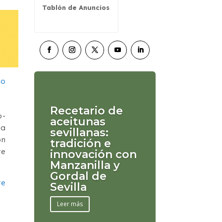
Tablón de Anuncios
Recetario de
o-
aceitunas
sa
sevillanas:
ón
tradición e
te
innovación con
Manzanilla y
Gordal de
te
Sevilla
Leer más