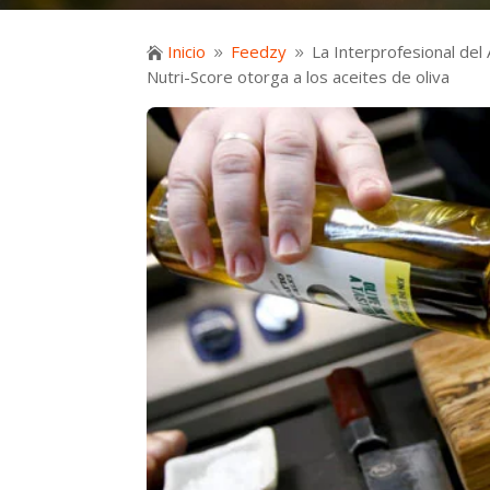
Inicio
Feedzy
La Interprofesional del 

9
9
Nutri-Score otorga a los aceites de oliva