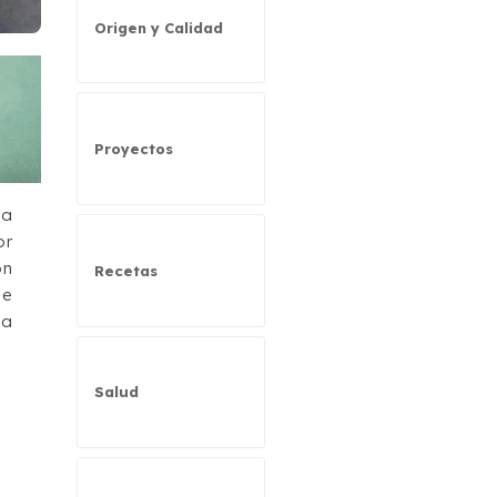
Origen y Calidad
Proyectos
la
or
ón
Recetas
ue
ía
Salud