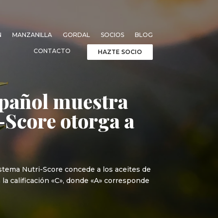
N
MANZANILLA
GORDAL
SOCIOS
BLOG
CONTACTO
HAZTE SOCIO
Español muestra
i-Score otorga a
sistema Nutri-Score concede a los aceites de
a la calificación «C», donde «A» corresponde