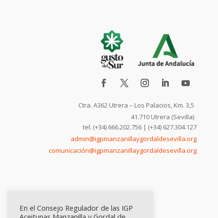
Ctra. A362 Utrera – Los Palacios, Km. 3,5
41.710 Utrera (Sevilla)
tel: (+34) 666.202.756 | (+34) 627.304.127
admin@igpmanzanillaygordaldesevilla.org
comunicación@igpmanzanillaygordaldesevilla.org
En el Consejo Regulador de las IGP
Aceitunas Manzanilla y Gordal de