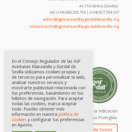
41.710 Utrera (Sevilla)
tel: (+34) 666.202.756 | (+34) 627.304.127
admin@igpmanzanillaygordaldesevilla.org
comunicación@igpmanzanillaygordaldesevilla.org
En el Consejo Regulador de las IGP
Aceitunas Manzanilla y Gordal de
Sevilla utilizamos cookies propias y
de terceros para personalizar la web,
analizar nuestros servicios y
mostrarte publicidad relacionada con
tus preferencias, basándonos en tus
hábitos de navegación. Para aceptar
todas las cookies, marca aceptar
todo. Puedes obtener más
Calidad certificada por Origen. Sellos de la Indicación
información en nuestra
política de
Geográfica Protegida.
cookies
y configurar tus preferencias
en Ajustes.
Zona de Socios