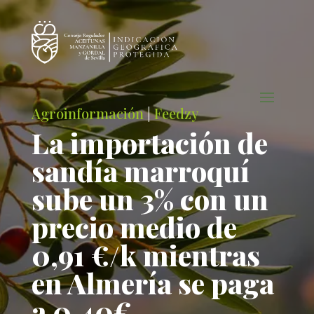
Agroinformación
|
Feedzy
La importación de
sandía marroquí
sube un 3% con un
precio medio de
0,91 €/k mientras
en Almería se paga
a 0,40€