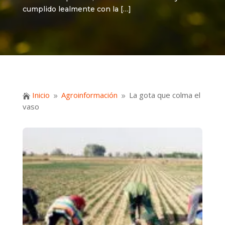
cumplido lealmente con la […]
Inicio
Agroinformación
La gota que colma el

9
9
vaso