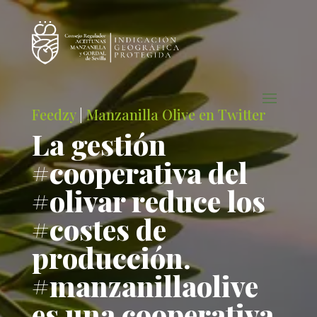
Feedzy
|
Manzanilla Olive en Twitter
La gestión
#cooperativa del
#olivar reduce los
#costes de
producción.
#manzanillaolive
es una cooperativa