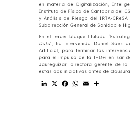
en materia de Digitalización, Intelige
Instituto de Física de Cantabria del
y Análisis de Riesgo del IRTA-CReSA
Subdirección General de Sanidad e Hig
En el tercer bloque titulado ‘Estrate
Data
‘, ha intervenido Daniel Sáez 
Artificial, para terminar las interven
para el impulso de la I+D+i en sanid
Jaureguízar, directora gerente de l
estas dos iniciativas antes de clausura
LinkedIn
X
Facebook
WhatsApp
Email
Compartir