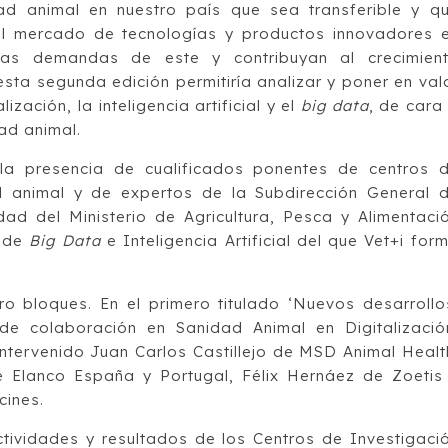
ad animal en nuestro país que sea transferible y q
n el mercado de tecnologías y productos innovadores 
as demandas de este y contribuyan al crecimien
ta segunda edición permitiría analizar y poner en val
zación, la inteligencia artificial y el
big data
, de cara
ad animal.
a presencia de cualificados ponentes de centros 
d animal y de expertos de la Subdirección General 
dad del Ministerio de Agricultura, Pesca y Alimentaci
s de
Big Data
e Inteligencia Artificial del que Vet+i for
o bloques. En el primero titulado ‘Nuevos desarrollo
 de colaboración en Sanidad Animal en Digitalizació
 intervenido Juan Carlos Castillejo de MSD Animal Healt
 Elanco España y Portugal, Félix Hernáez de Zoetis
cines.
ividades y resultados de los Centros de Investigaci