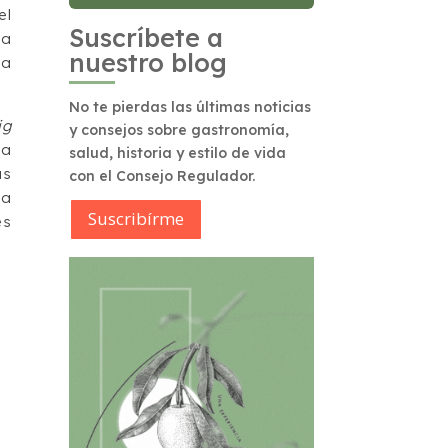
el
Suscríbete a
ía
nuestro blog
la
No te pierdas las últimas noticias
ig
y consejos sobre gastronomía,
ia
salud, historia y estilo de vida
as
con el Consejo Regulador.
ía
Suscribírme
es