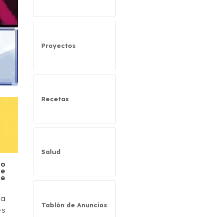
Proyectos
Recetas
Salud
jo
de
de
la
Tablón de Anuncios
es