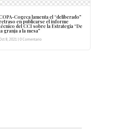
COPA-Cogeca lamenta el “deliberado”
retraso en publicarse el informe
técnico del CCI sobre la Estrategia “De
la granja a la mesa”
Oct 8, 2021
| 0 Comentario