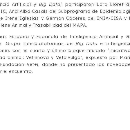
ncia Artificial y
Big Data’
, participaron Lara Lloret d
 CSIC, Ana Alba Casals del Subprograma de Epidemiolog
 e Irene Iglesias y Germán Cáceres del INIA-CISA y 
iene Animal y Trazabilidad del MAPA.
gias Europea y Española de Inteligencia Artificial y
B
del Grupo Interplataformas de
Big Data
e Inteligenc
ciones con el cuarto y último bloque titulado ‘Iniciativ
ad animal: Vetinnova y Vetdivulga’, expuesto por Mar
a Fundación Vet+i, donde ha presentado las novedad
r el encuentro.