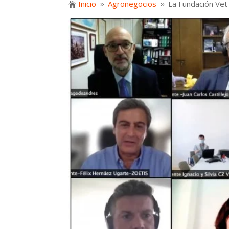
Inicio
Agronegocios
La Fundación Vet+

9
9