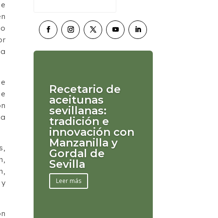
ue
en
to
or
 a
de
Recetario de
de
aceitunas
ón
sevillanas:
ma
tradición e
innovación con
Manzanilla y
s,
Gordal de
n,
Sevilla
h,
Leer más
 y
ón