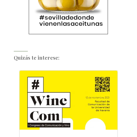
Quizás te interese: