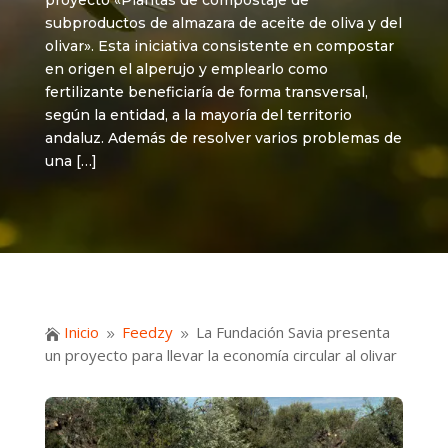
proyecto «Plantas de compostaje de
subproductos de almazara de aceite de oliva y del
olivar». Esta iniciativa consistente en compostar
en origen el alperujo y emplearlo como
fertilizante beneficiaría de forma transversal,
según la entidad, a la mayoría del territorio
andaluz. Además de resolver varios problemas de
una […]
Inicio
Feedzy
La Fundación Savia presenta

9
9
un proyecto para llevar la economía circular al olivar