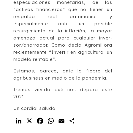
especulaciones monetarias, de los
“activos financieros” que no tienen un
respaldo real patrimonial y
especialmente ante un posible
resurgimiento de la inflación, la mayor
amenaza actual para cualquier in­ver­
sor/ahorrador. Como decía Agro­mi­llora
re­cientemente “Invertir en agricultura: un
mo­delo rentable”.
Estamos, parece, ante la fiebre del
agribusiness en medio de la pandemia.
Iremos viendo qué nos depara este
2021.
Un cordial saludo
LinkedIn
X
Facebook
WhatsApp
Email
Compartir