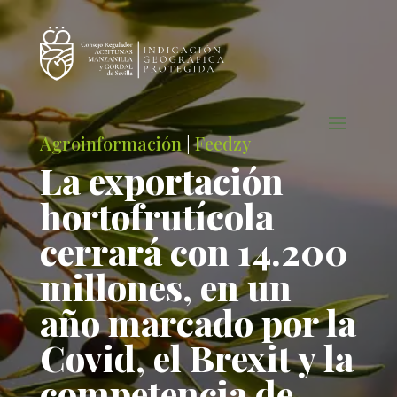
Agroinformación
|
Feedzy
La exportación
hortofrutícola
cerrará con 14.200
millones, en un
año marcado por la
Covid, el Brexit y la
competencia de