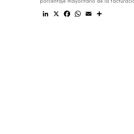
porcentaje mayoritario de la facturació
LinkedIn
X
Facebook
WhatsApp
Email
Compartir