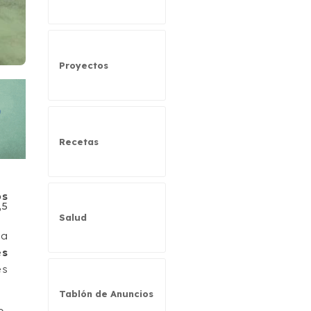
Proyectos
Recetas
os
,5
Salud
na
es
es
Tablón de Anuncios