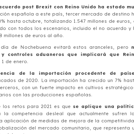
 acuerdo post Brexit con Reino Unido ha estado m
ación española a este país, tercer mercado de destino 
% hasta octubre, totalizando 1.547 millones de euros, 
o con todos los escenarios, incluido el no acuerdo y 
 millones de euros al año.
l día de Nochebuena evitará estos aranceles, pero
 y controles aduaneros que implicará que Rei
 1 de enero.
encia de la importación procedente de país
acados de 2020. La importación ha crecido un 7% has
rceros, con un fuerte impacto en cultivos estratégico
arios con las producciones españolas.
e los retos para 2021 es que
se aplique una políti
 la competencia desleal que actualmente sufren l
la aplicación de medidas de mejora de la competitivid
lobalización del mercado comunitario, que representa 