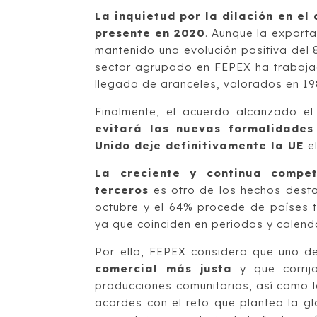
La inquietud por la dilación en el
presente en 2020
. Aunque la export
mantenido una evolución positiva del 8
sector agrupado en FEPEX ha trabajad
llegada de aranceles, valorados en 198
Finalmente, el acuerdo alcanzado e
evitará las nuevas formalidades
Unido deje definitivamente la UE
el
La creciente y continua compet
terceros
es otro de los hechos dest
octubre y el 64% procede de países te
ya que coinciden en periodos y calend
Por ello, FEPEX considera que uno d
comercial más justa
y que corrija
producciones comunitarias, así como 
acordes con el reto que plantea la g