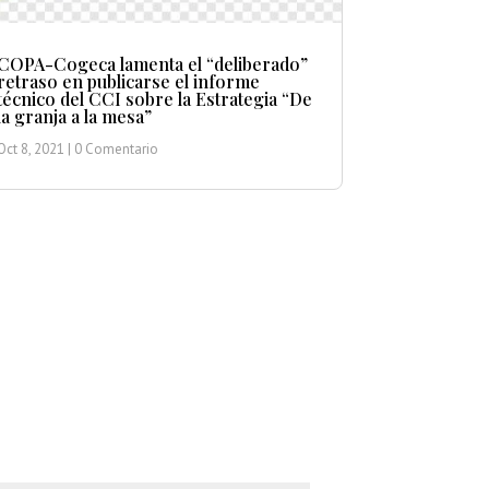
COPA-Cogeca lamenta el “deliberado”
retraso en publicarse el informe
técnico del CCI sobre la Estrategia “De
la granja a la mesa”
Oct 8, 2021
| 0 Comentario