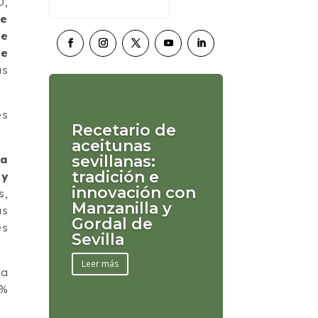
0,
de
de
de
as
es
Recetario de
aceitunas
sevillanas:
na
tradición e
 y
innovación con
s,
Manzanilla y
as
Gordal de
es
Sevilla
Leer más
ha
0%