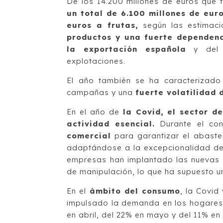
De los 14.200 millones de euros que t
un total de 6.100 millones de eur
euros a frutas,
según las estimac
productos y una fuerte dependenc
la exportación española
y del q
explotaciones.
El año también se ha caracterizado
campañas y una
fuerte volatilidad 
En el año de
la Covid,
el sector d
actividad esencial.
Durante el con
comercial
para garantizar el abaste
adaptándose a la excepcionalidad de 
empresas han implantado las nuevas e
de manipulación, lo que ha supuesto un
En el
ámbito del consumo
, la Covid
impulsado la demanda en los hogares 
en abril, del 22% en mayo y del 11% e