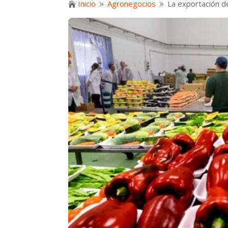
Inicio
Agronegocios
La exportación de

9
9