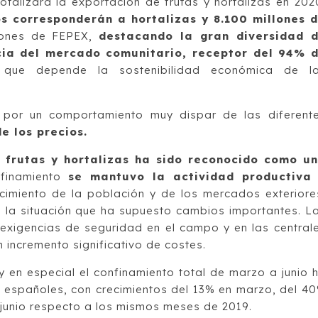
otalizará la exportación de frutas y hortalizas en 202
os corresponderán a hortalizas y 8.100 millones 
iones de FEPEX,
destacando la gran diversidad 
ia del mercado comunitario, receptor del 94% 
ue depende la sostenibilidad económica de l
 por un comportamiento muy dispar de las diferent
de los precios.
e frutas y hortalizas ha sido reconocido como u
finamiento
se mantuvo la actividad productiva
cimiento de la población y de los mercados exteriore
la situación que ha supuesto cambios importantes. L
xigencias de seguridad en el campo y en las central
 incremento significativo de costes.
 y en especial el confinamiento total de marzo a junio 
españoles, con crecimientos del 13% en marzo, del 4
n junio respecto a los mismos meses de 2019.