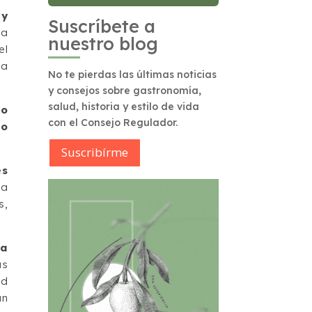
uy
Suscríbete a
ha
nuestro blog
el
la
No te pierdas las últimas noticias
y consejos sobre gastronomía,
salud, historia y estilo de vida
no
con el Consejo Regulador.
no
Suscribírme
es
ta
s,
ca
as
ad
un