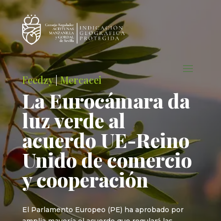
Feedzy
|
Mercacei
La Eurocámara da
luz verde al
acuerdo UE-Reino
Unido de comercio
y cooperación
El Parlamento Europeo (PE) ha aprobado por