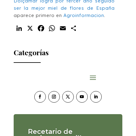
Dolçamar logra por tercer año seguido
ser la mejor miel de flores de España
aparece primero en
Agroinformacion
.
LinkedIn
X
Facebook
WhatsApp
Email
Compartir
Categorías
Recetario de