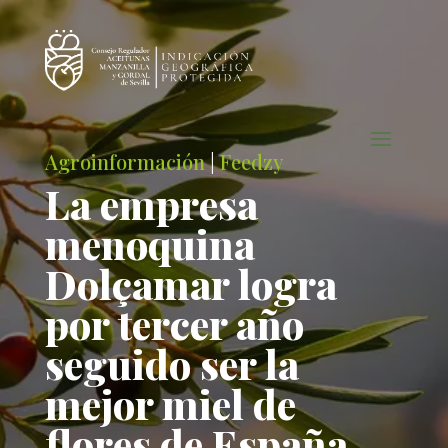
Agroinformación
|
Feedzy
La empresa
menoquina
Dolçamar logra
por tercer año
seguido ser la
mejor miel de
flores de España