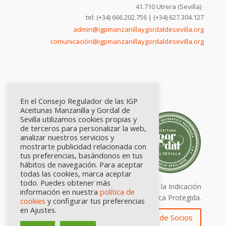
41.710 Utrera (Sevilla)
tel: (+34) 666.202.756 | (+34) 627.304.127
admin@igpmanzanillaygordaldesevilla.org
comunicación@igpmanzanillaygordaldesevilla.org
En el Consejo Regulador de las IGP
Aceitunas Manzanilla y Gordal de
Sevilla utilizamos cookies propias y
de terceros para personalizar la web,
analizar nuestros servicios y
mostrarte publicidad relacionada con
tus preferencias, basándonos en tus
hábitos de navegación. Para aceptar
todas las cookies, marca aceptar
todo. Puedes obtener más
Calidad certificada por Origen. Sellos de la Indicación
información en nuestra
política de
Geográfica Protegida.
cookies
y configurar tus preferencias
en Ajustes.
Zona de Socios