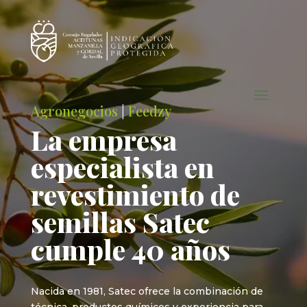
Agronegocios
|
Feedzy
La empresa
especialista en
revestimiento de
semillas Satec
cumple 40 años
Nacida en 1981, Satec ofrece la combinación de