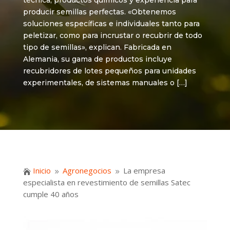
técnica, productos químicos y experiencia para
producir semillas perfectas. «Obtenemos
soluciones específicas e individuales tanto para
peletizar, como para incrustar o recubrir de todo
tipo de semillas», explican. Fabricada en
Alemania, su gama de productos incluye
recubridores de lotes pequeños para unidades
experimentales, de sistemas manuales o […]
Inicio
Agronegocios
La empresa

9
9
especialista en revestimiento de semillas Satec
cumple 40 años