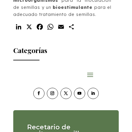
microorganismos
para la inoculación
de semillas y un
bioestimulante
para el
adecuado tratamiento de semillas.
LinkedIn
X
Facebook
WhatsApp
Email
Compartir
Categorías
Recetario de