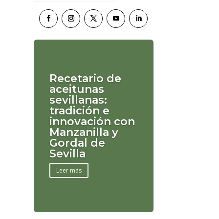
Recetario de
aceitunas
sevillanas:
tradición e
innovación con
Manzanilla y
Gordal de
Sevilla
Leer más