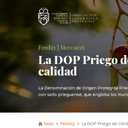
Feedzy
|
Mercacei
La DOP Priego de
calidad
La Denominación de Origen Protegida Priego
con sello prieguense, que engloba los muni
Inicio
Feedzy
La DOP Priego de Córdo

9
9