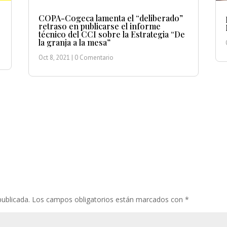
COPA-Cogeca lamenta el “deliberado”
retraso en publicarse el informe
técnico del CCI sobre la Estrategia “De
la granja a la mesa”
Oct 8, 2021
| 0 Comentario
publicada.
Los campos obligatorios están marcados con
*