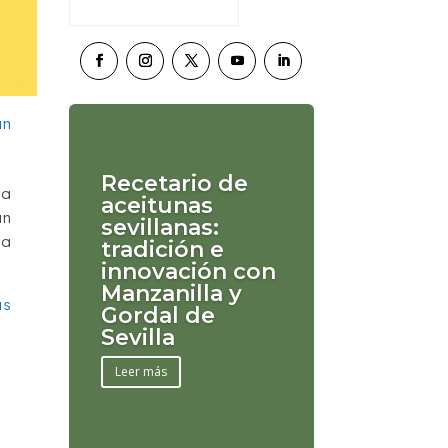
Recetario de
ha
aceitunas
un
sevillanas:
la
tradición e
innovación con
Manzanilla y
as
Gordal de
Sevilla
Leer más