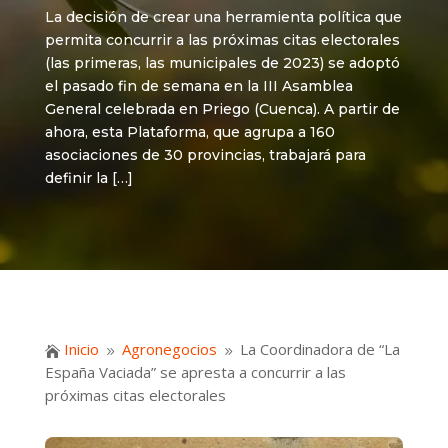
La decisión de crear una herramienta política que
permita concurrir a las próximas citas electorales
(las primeras, las municipales de 2023) se adoptó
el pasado fin de semana en la III Asamblea
General celebrada en Priego (Cuenca). A partir de
ahora, esta Plataforma, que agrupa a 160
asociaciones de 30 provincias, trabajará para
definir la […]
Inicio
Agronegocios
La Coordinadora de “La

9
9
España Vaciada” se apresta a concurrir a las
próximas citas electorales