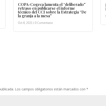
COPA-Cogeca lamenta el “deliberado”
retraso en publicarse el informe
técnico del CCI sobre la Estrategia “De
la granja a la mesa”
Oct 8, 2021
| 0 Comentario
publicada.
Los campos obligatorios están marcados con
*