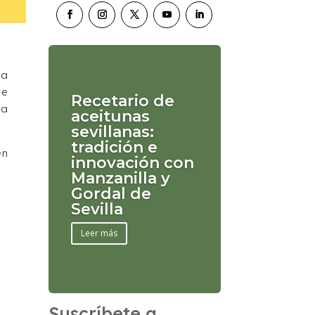
ta
de
Recetario de
ía
aceitunas
sevillanas:
tradición e
en
innovación con
Manzanilla y
Gordal de
Sevilla
Leer más
Suscríbete a