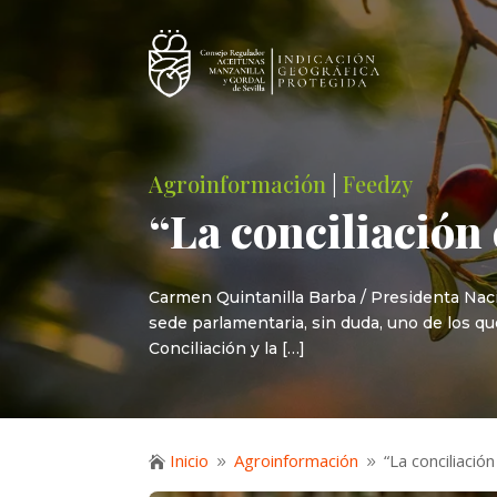
Agroinformación
|
Feedzy
“La conciliación 
Carmen Quintanilla Barba / Presidenta Naci
sede parlamentaria, sin duda, uno de los qu
Conciliación y la […]
Inicio
Agroinformación
“La conciliació

9
9