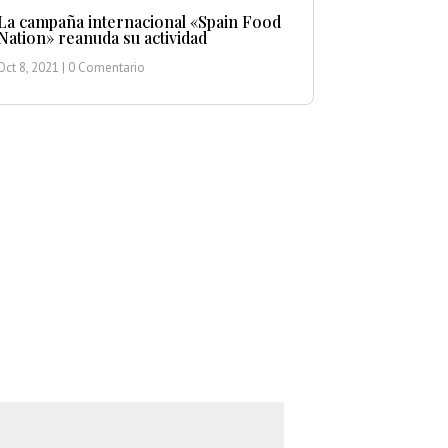
La campaña internacional «Spain Food
Nation» reanuda su actividad
Oct 8, 2021
| 0 Comentario