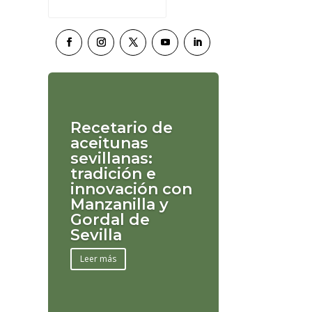
Recetario de
aceitunas
sevillanas:
tradición e
innovación con
Manzanilla y
Gordal de
Sevilla
Leer más