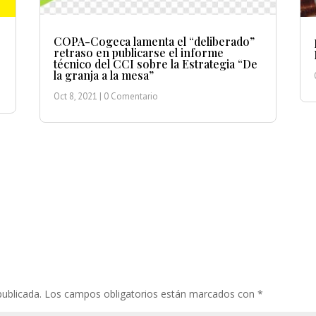
COPA-Cogeca lamenta el “deliberado”
retraso en publicarse el informe
técnico del CCI sobre la Estrategia “De
la granja a la mesa”
Oct 8, 2021
| 0 Comentario
publicada.
Los campos obligatorios están marcados con
*