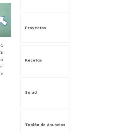
Proyectos
do
al
la
Recetas
er
ón
Salud
Tablón de Anuncios