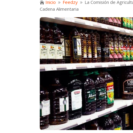
Inicio
Feedzy
La Comisión de Agricult

9
9
Cadena Alimentaria