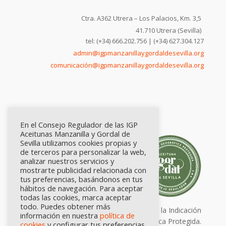
Ctra. A362 Utrera – Los Palacios, Km. 3,5
41.710 Utrera (Sevilla)
tel: (+34) 666.202.756 | (+34) 627.304.127
admin@igpmanzanillaygordaldesevilla.org
comunicación@igpmanzanillaygordaldesevilla.org
En el Consejo Regulador de las IGP
Aceitunas Manzanilla y Gordal de
Sevilla utilizamos cookies propias y
de terceros para personalizar la web,
analizar nuestros servicios y
mostrarte publicidad relacionada con
tus preferencias, basándonos en tus
hábitos de navegación. Para aceptar
todas las cookies, marca aceptar
todo. Puedes obtener más
Calidad certificada por Origen. Sellos de la Indicación
información en nuestra
política de
Geográfica Protegida.
cookies
y configurar tus preferencias