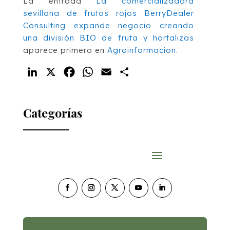
La entrada
La comercializadora
sevillana de frutos rojos BerryDealer
Consulting expande negocio creando
una división BIO de fruta y hortalizas
aparece primero en
Agroinformacion
.
LinkedIn
X
Facebook
WhatsApp
Email
Compartir
Categorías