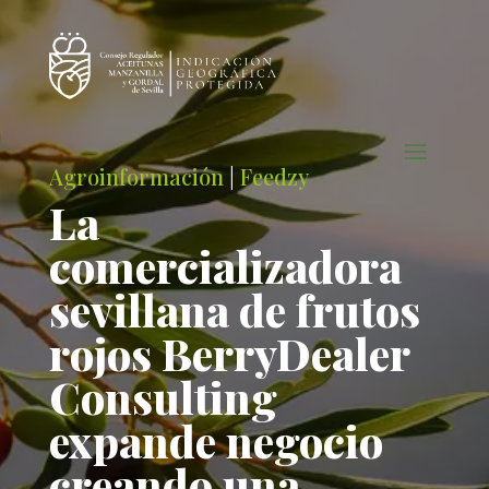
Agroinformación
|
Feedzy
La
comercializadora
sevillana de frutos
rojos BerryDealer
Consulting
expande negocio
creando una