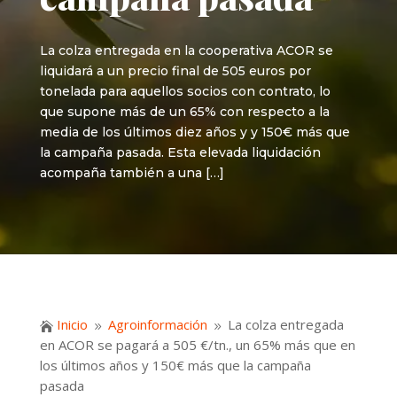
La colza entregada en la cooperativa ACOR se
liquidará a un precio final de 505 euros por
tonelada para aquellos socios con contrato, lo
que supone más de un 65% con respecto a la
media de los últimos diez años y y 150€ más que
la campaña pasada. Esta elevada liquidación
acompaña también a una […]
Inicio
Agroinformación
La colza entregada

9
9
en ACOR se pagará a 505 €/tn., un 65% más que en
los últimos años y 150€ más que la campaña
pasada