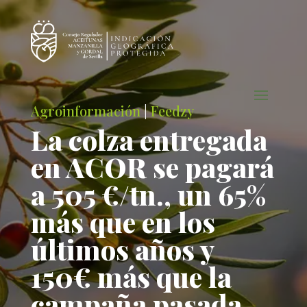
Agroinformación
|
Feedzy
La colza entregada
en ACOR se pagará
a 505 €/tn., un 65%
más que en los
últimos años y
150€ más que la
campaña pasada