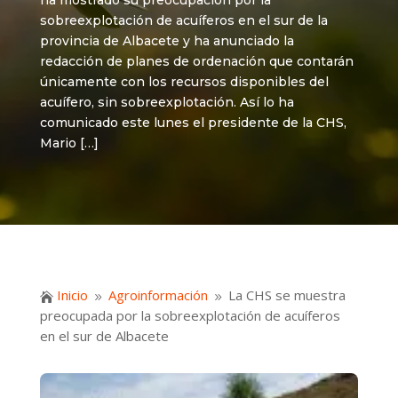
ha mostrado su preocupación por la
sobreexplotación de acuíferos en el sur de la
provincia de Albacete y ha anunciado la
redacción de planes de ordenación que contarán
únicamente con los recursos disponibles del
acuífero, sin sobreexplotación. Así lo ha
comunicado este lunes el presidente de la CHS,
Mario […]
Inicio
Agroinformación
La CHS se muestra

9
9
preocupada por la sobreexplotación de acuíferos
en el sur de Albacete