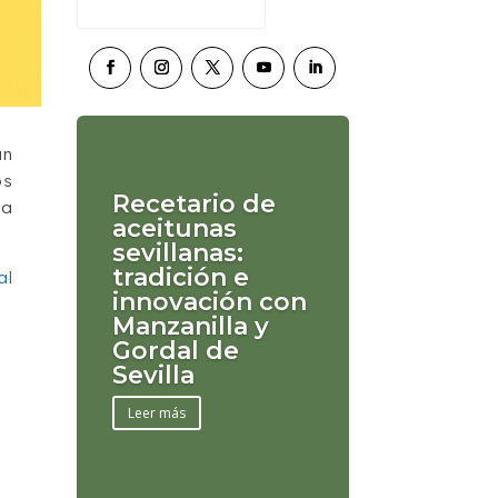
un
os
Recetario de
 a
aceitunas
sevillanas:
tradición e
al
innovación con
Manzanilla y
Gordal de
Sevilla
Leer más