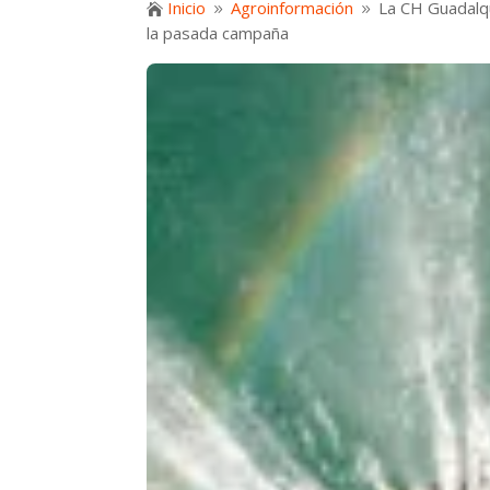
Inicio
Agroinformación
La CH Guadalqu

9
9
la pasada campaña