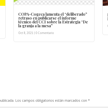
COPA-Cogeca lamenta el “deliberado”
retraso en publicarse el informe
técnico del CCI sobre la Estrategia “De
la granja a la mesa”
Oct 8, 2021
| 0 Comentario
publicada.
Los campos obligatorios están marcados con
*